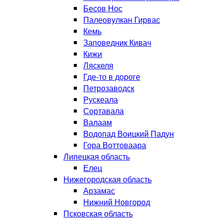
Бесов Нос
Палеовулкан Гирвас
Кемь
Заповедник Кивач
Кижи
Ляскеля
Где-то в дороге
Петрозаводск
Рускеала
Сортавала
Валаам
Водопад Воицкий Падун
Гора Воттоваара
Липецкая область
Елец
Нижегородская область
Арзамас
Нижний Новгород
Псковская область