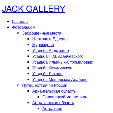
JACK GALLERY
Главная
Фотоальбом
Заброшенные места
Церковь в Еднево
Муромцево
Усадьба Авдотьино
Усадьба П.М. Азанчевского
Усадьба Ильиных-Стромиловых
Усадьба Кузьминское
Усадьба Ляхово
Усадьба Мещерских Алабино
Путешествия по России
Архангельская область
Соловецкий монастырь
Астраханская область
Астрахань