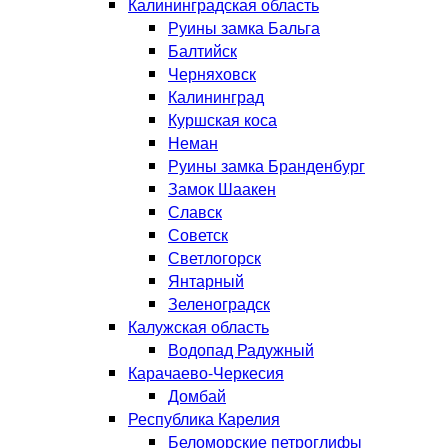
Калининградская область
Руины замка Бальга
Балтийск
Черняховск
Калининград
Куршская коса
Неман
Руины замка Бранденбург
Замок Шаакен
Славск
Советск
Светлогорск
Янтарный
Зеленоградск
Калужская область
Водопад Радужный
Карачаево-Черкесия
Домбай
Республика Карелия
Беломорские петроглифы