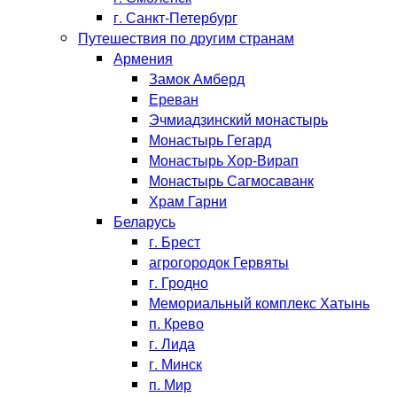
г. Санкт-Петербург
Путешествия по другим странам
Армения
Замок Амберд
Ереван
Эчмиадзинский монастырь
Монастырь Гегард
Монастырь Хор-Вирап
Монастырь Сагмосаванк
Храм Гарни
Беларусь
г. Брест
агрогородок Гервяты
г. Гродно
Мемориальный комплекс Хатынь
п. Крево
г. Лида
г. Минск
п. Мир