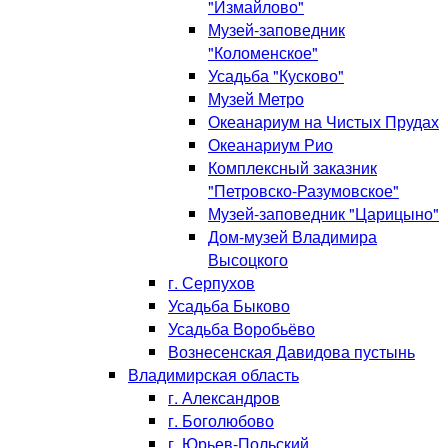
"Измайлово"
Музей-заповедник
"Коломенское"
Усадьба "Кусково"
Музей Метро
Океанариум на Чистых Прудах
Океанариум Рио
Комплексный заказник
"Петровско-Разумовское"
Музей-заповедник "Царицыно"
Дом-музей Владимира
Высоцкого
г. Серпухов
Усадьба Быково
Усадьба Воробьёво
Вознесенская Давидова пустынь
Владимирская область
г. Александров
г. Боголюбово
г. Юрьев-Польский