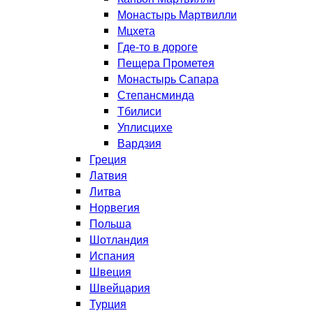
Монастырь Мартвилли
Мцхета
Где-то в дороге
Пещера Прометея
Монастырь Сапара
Степансминда
Тбилиси
Уплисцихе
Вардзия
Греция
Латвия
Литва
Норвегия
Польша
Шотландия
Испания
Швеция
Швейцария
Турция