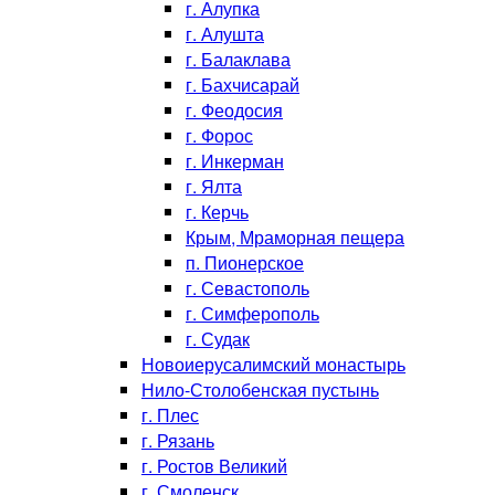
г. Алупка
г. Алушта
г. Балаклава
г. Бахчисарай
г. Феодосия
г. Форос
г. Инкерман
г. Ялта
г. Керчь
Крым, Мраморная пещера
п. Пионерское
г. Севастополь
г. Симферополь
г. Судак
Новоиерусалимский монастырь
Нило-Столобенская пустынь
г. Плес
г. Рязань
г. Ростов Великий
г. Смоленск