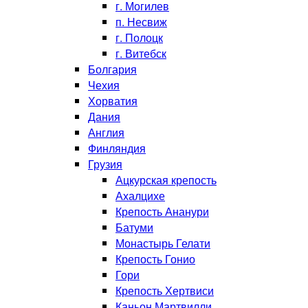
г. Могилев
п. Несвиж
г. Полоцк
г. Витебск
Болгария
Чехия
Хорватия
Дания
Англия
Финляндия
Грузия
Ацкурская крепость
Ахалцихе
Крепость Ананури
Батуми
Монастырь Гелати
Крепость Гонио
Гори
Крепость Хертвиси
Каньон Мартвилли