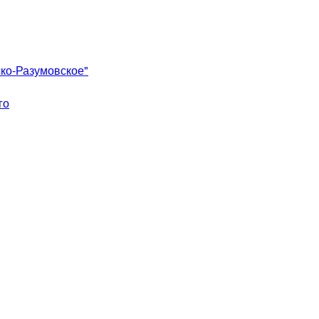
ко-Разумовское"
го