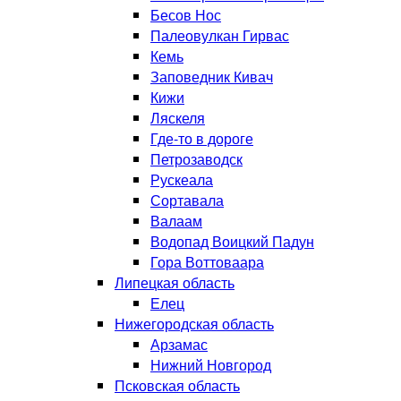
Бесов Нос
Палеовулкан Гирвас
Кемь
Заповедник Кивач
Кижи
Ляскеля
Где-то в дороге
Петрозаводск
Рускеала
Сортавала
Валаам
Водопад Воицкий Падун
Гора Воттоваара
Липецкая область
Елец
Нижегородская область
Арзамас
Нижний Новгород
Псковская область