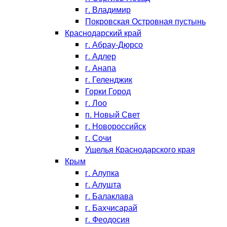
г. Владимир
Покровская Островная пустынь
Краснодарский край
г. Абрау-Дюрсо
г. Адлер
г. Анапа
г. Геленджик
Горки Город
г. Лоо
п. Новый Свет
г. Новороссийск
г. Сочи
Ущелья Краснодарского края
Крым
г. Алупка
г. Алушта
г. Балаклава
г. Бахчисарай
г. Феодосия