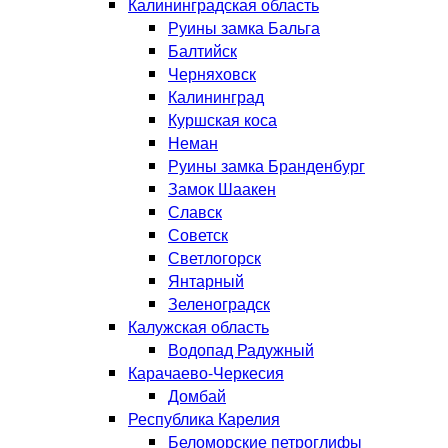
Калининградская область
Руины замка Бальга
Балтийск
Черняховск
Калининград
Куршская коса
Неман
Руины замка Бранденбург
Замок Шаакен
Славск
Советск
Светлогорск
Янтарный
Зеленоградск
Калужская область
Водопад Радужный
Карачаево-Черкесия
Домбай
Республика Карелия
Беломорские петроглифы