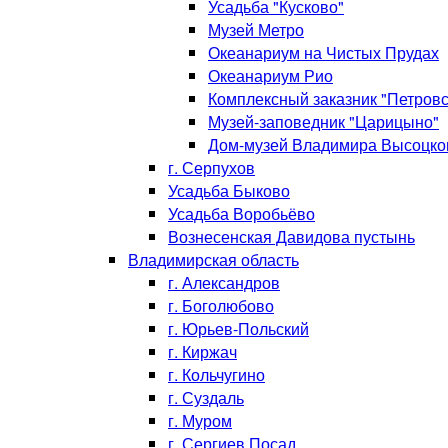
Усадьба "Кусково"
Музей Метро
Океанариум на Чистых Прудах
Океанариум Рио
Комплексный заказник "Петровс
Музей-заповедник "Царицыно"
Дом-музей Владимира Высоцко
г. Серпухов
Усадьба Быково
Усадьба Воробьёво
Вознесенская Давидова пустынь
Владимирская область
г. Александров
г. Боголюбово
г. Юрьев-Польский
г. Киржач
г. Кольчугино
г. Суздаль
г. Муром
г. Сергиев Посад