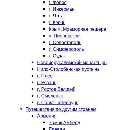
г. Форос
г. Инкерман
г. Ялта
г. Керчь
Крым, Мраморная пещера
п. Пионерское
г. Севастополь
г. Симферополь
г. Судак
Новоиерусалимский монастырь
Нило-Столобенская пустынь
г. Плес
г. Рязань
г. Ростов Великий
г. Смоленск
г. Санкт-Петербург
Путешествия по другим странам
Армения
Замок Амберд
Ереван