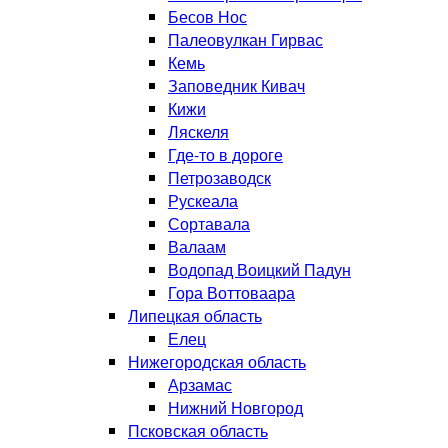
Бесов Нос
Палеовулкан Гирвас
Кемь
Заповедник Кивач
Кижи
Ляскеля
Где-то в дороге
Петрозаводск
Рускеала
Сортавала
Валаам
Водопад Воицкий Падун
Гора Воттоваара
Липецкая область
Елец
Нижегородская область
Арзамас
Нижний Новгород
Псковская область