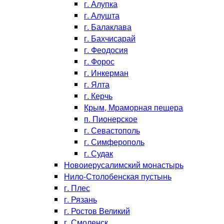
г. Алупка
г. Алушта
г. Балаклава
г. Бахчисарай
г. Феодосия
г. Форос
г. Инкерман
г. Ялта
г. Керчь
Крым, Мраморная пещера
п. Пионерское
г. Севастополь
г. Симферополь
г. Судак
Новоиерусалимский монастырь
Нило-Столобенская пустынь
г. Плес
г. Рязань
г. Ростов Великий
г. Смоленск