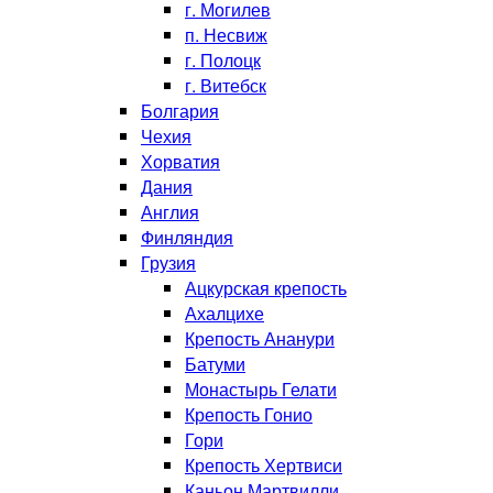
г. Могилев
п. Несвиж
г. Полоцк
г. Витебск
Болгария
Чехия
Хорватия
Дания
Англия
Финляндия
Грузия
Ацкурская крепость
Ахалцихе
Крепость Ананури
Батуми
Монастырь Гелати
Крепость Гонио
Гори
Крепость Хертвиси
Каньон Мартвилли