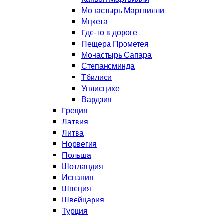
Монастырь Мартвилли
Мцхета
Где-то в дороге
Пещера Прометея
Монастырь Сапара
Степансминда
Тбилиси
Уплисцихе
Вардзия
Греция
Латвия
Литва
Норвегия
Польша
Шотландия
Испания
Швеция
Швейцария
Турция