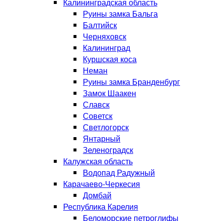
Калининградская область
Руины замка Бальга
Балтийск
Черняховск
Калининград
Куршская коса
Неман
Руины замка Бранденбург
Замок Шаакен
Славск
Советск
Светлогорск
Янтарный
Зеленоградск
Калужская область
Водопад Радужный
Карачаево-Черкесия
Домбай
Республика Карелия
Беломорские петроглифы