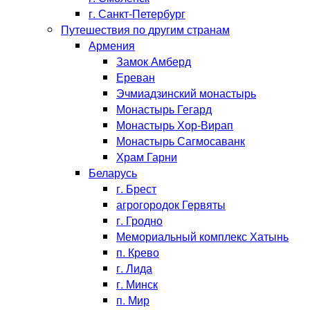
г. Санкт-Петербург
Путешествия по другим странам
Армения
Замок Амберд
Ереван
Эчмиадзинский монастырь
Монастырь Гегард
Монастырь Хор-Вирап
Монастырь Сагмосаванк
Храм Гарни
Беларусь
г. Брест
агрогородок Гервяты
г. Гродно
Мемориальный комплекс Хатынь
п. Крево
г. Лида
г. Минск
п. Мир