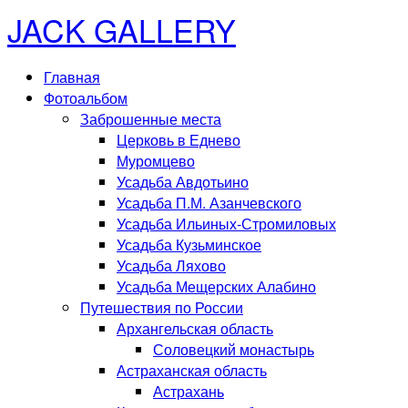
JACK GALLERY
Главная
Фотоальбом
Заброшенные места
Церковь в Еднево
Муромцево
Усадьба Авдотьино
Усадьба П.М. Азанчевского
Усадьба Ильиных-Стромиловых
Усадьба Кузьминское
Усадьба Ляхово
Усадьба Мещерских Алабино
Путешествия по России
Архангельская область
Соловецкий монастырь
Астраханская область
Астрахань