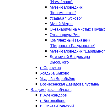
"Измайлово"
Музей-заповедник
"Коломенское"
Усадьба "Кусково"
Музей Метро
Океанариум на Чистых Прудах
Океанариум Рио
Комплексный заказник
"Петровско-Разумовское"
Музей-заповедник "Царицыно"
Дом-музей Владимира
Высоцкого
г. Серпухов
Усадьба Быково
Усадьба Воробьёво
Вознесенская Давидова пустынь
Владимирская область
г. Александров
г. Боголюбово
г. Юрьев-Польский