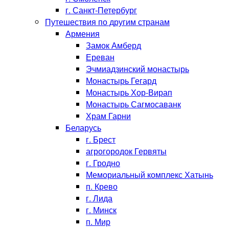
г. Санкт-Петербург
Путешествия по другим странам
Армения
Замок Амберд
Ереван
Эчмиадзинский монастырь
Монастырь Гегард
Монастырь Хор-Вирап
Монастырь Сагмосаванк
Храм Гарни
Беларусь
г. Брест
агрогородок Гервяты
г. Гродно
Мемориальный комплекс Хатынь
п. Крево
г. Лида
г. Минск
п. Мир