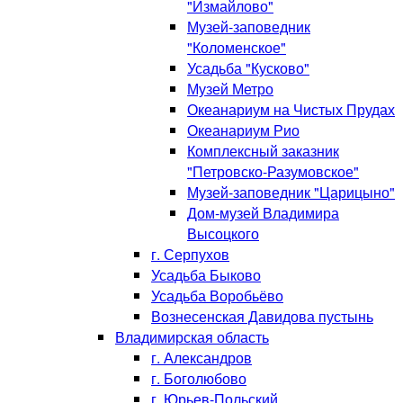
"Измайлово"
Музей-заповедник
"Коломенское"
Усадьба "Кусково"
Музей Метро
Океанариум на Чистых Прудах
Океанариум Рио
Комплексный заказник
"Петровско-Разумовское"
Музей-заповедник "Царицыно"
Дом-музей Владимира
Высоцкого
г. Серпухов
Усадьба Быково
Усадьба Воробьёво
Вознесенская Давидова пустынь
Владимирская область
г. Александров
г. Боголюбово
г. Юрьев-Польский