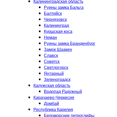
Калининградская область
Руины замка Бальга
Балтийск
Черняховск
Калининград
Куршская коса
Неман
Руины замка Бранденбург
Замок Шаакен
Славск
Советск
Светлогорск
Янтарный
Зеленоградск
Калужская область
Водопад Радужный
Карачаево-Черкесия
Домбай
Республика Карелия
Беломорские петроглифы