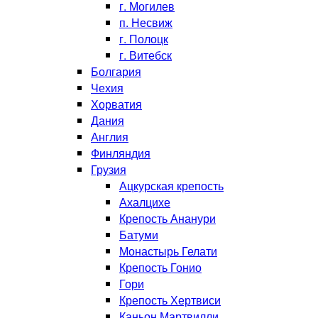
г. Могилев
п. Несвиж
г. Полоцк
г. Витебск
Болгария
Чехия
Хорватия
Дания
Англия
Финляндия
Грузия
Ацкурская крепость
Ахалцихе
Крепость Ананури
Батуми
Монастырь Гелати
Крепость Гонио
Гори
Крепость Хертвиси
Каньон Мартвилли