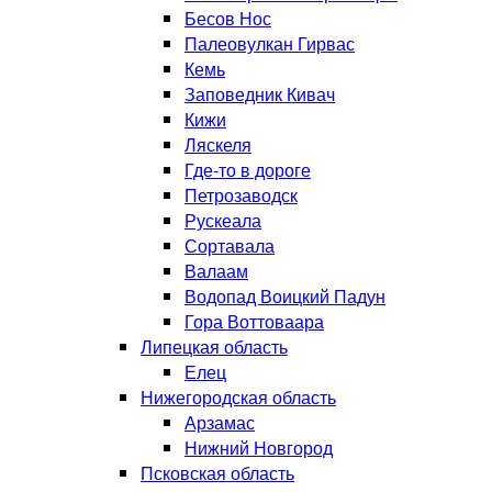
Бесов Нос
Палеовулкан Гирвас
Кемь
Заповедник Кивач
Кижи
Ляскеля
Где-то в дороге
Петрозаводск
Рускеала
Сортавала
Валаам
Водопад Воицкий Падун
Гора Воттоваара
Липецкая область
Елец
Нижегородская область
Арзамас
Нижний Новгород
Псковская область