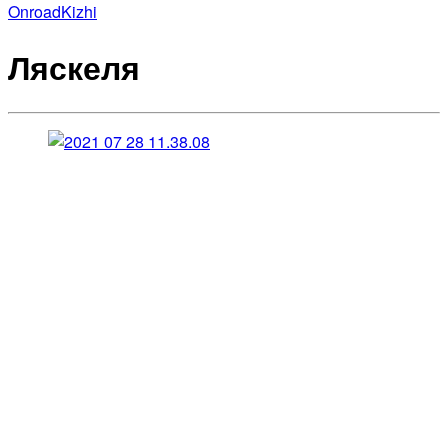
Onroad
Kizhi
Ляскеля