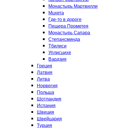
Монастырь Мартвилли
Мцхета
Где-то в дороге
Пещера Прометея
Монастырь Сапара
Степансминда
Тбилиси
Уплисцихе
Вардзия
Греция
Латвия
Литва
Норвегия
Польша
Шотландия
Испания
Швеция
Швейцария
Турция