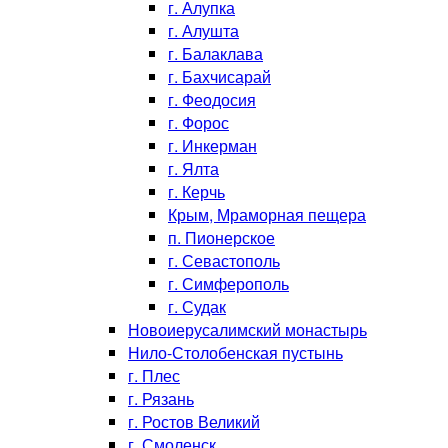
г. Алупка
г. Алушта
г. Балаклава
г. Бахчисарай
г. Феодосия
г. Форос
г. Инкерман
г. Ялта
г. Керчь
Крым, Мраморная пещера
п. Пионерское
г. Севастополь
г. Симферополь
г. Судак
Новоиерусалимский монастырь
Нило-Столобенская пустынь
г. Плес
г. Рязань
г. Ростов Великий
г. Смоленск