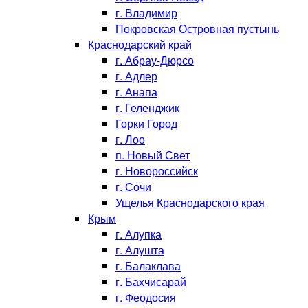
г. Владимир
Покровская Островная пустынь
Краснодарский край
г. Абрау-Дюрсо
г. Адлер
г. Анапа
г. Геленджик
Горки Город
г. Лоо
п. Новый Свет
г. Новороссийск
г. Сочи
Ущелья Краснодарского края
Крым
г. Алупка
г. Алушта
г. Балаклава
г. Бахчисарай
г. Феодосия