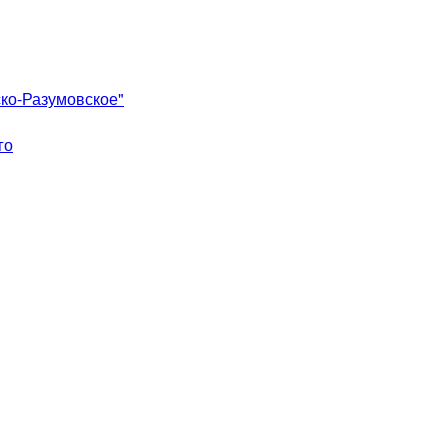
ко-Разумовское"
го