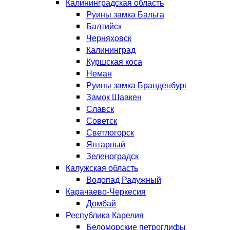
Калининградская область
Руины замка Бальга
Балтийск
Черняховск
Калининград
Куршская коса
Неман
Руины замка Бранденбург
Замок Шаакен
Славск
Советск
Светлогорск
Янтарный
Зеленоградск
Калужская область
Водопад Радужный
Карачаево-Черкесия
Домбай
Республика Карелия
Беломорские петроглифы