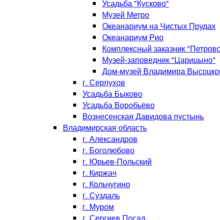
Усадьба "Кусково"
Музей Метро
Океанариум на Чистых Прудах
Океанариум Рио
Комплексный заказник "Петровс
Музей-заповедник "Царицыно"
Дом-музей Владимира Высоцко
г. Серпухов
Усадьба Быково
Усадьба Воробьёво
Вознесенская Давидова пустынь
Владимирская область
г. Александров
г. Боголюбово
г. Юрьев-Польский
г. Киржач
г. Кольчугино
г. Суздаль
г. Муром
г. Сергиев Посад