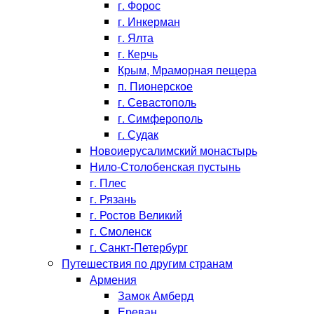
г. Форос
г. Инкерман
г. Ялта
г. Керчь
Крым, Мраморная пещера
п. Пионерское
г. Севастополь
г. Симферополь
г. Судак
Новоиерусалимский монастырь
Нило-Столобенская пустынь
г. Плес
г. Рязань
г. Ростов Великий
г. Смоленск
г. Санкт-Петербург
Путешествия по другим странам
Армения
Замок Амберд
Ереван