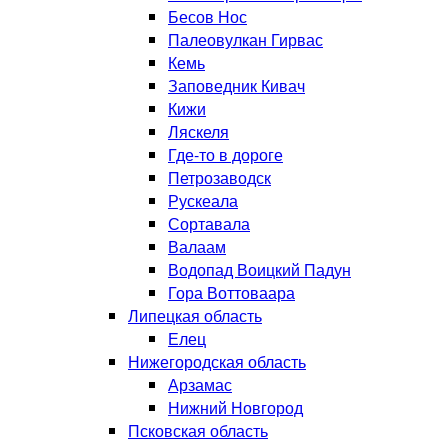
Бесов Нос
Палеовулкан Гирвас
Кемь
Заповедник Кивач
Кижи
Ляскеля
Где-то в дороге
Петрозаводск
Рускеала
Сортавала
Валаам
Водопад Воицкий Падун
Гора Воттоваара
Липецкая область
Елец
Нижегородская область
Арзамас
Нижний Новгород
Псковская область