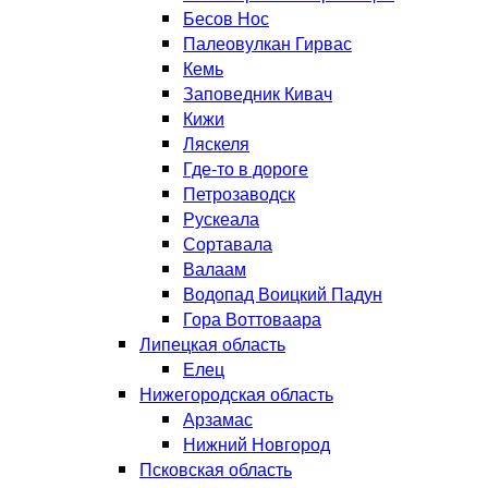
Бесов Нос
Палеовулкан Гирвас
Кемь
Заповедник Кивач
Кижи
Ляскеля
Где-то в дороге
Петрозаводск
Рускеала
Сортавала
Валаам
Водопад Воицкий Падун
Гора Воттоваара
Липецкая область
Елец
Нижегородская область
Арзамас
Нижний Новгород
Псковская область