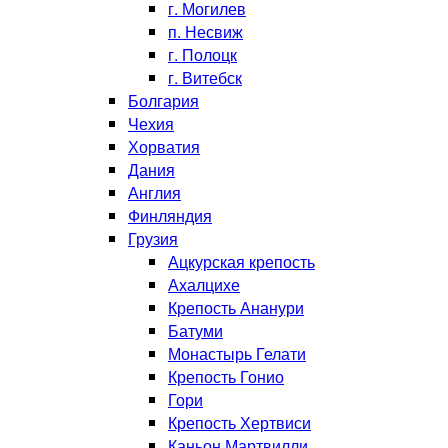
г. Могилев
п. Несвиж
г. Полоцк
г. Витебск
Болгария
Чехия
Хорватия
Дания
Англия
Финляндия
Грузия
Ацкурская крепость
Ахалцихе
Крепость Ананури
Батуми
Монастырь Гелати
Крепость Гонио
Гори
Крепость Хертвиси
Каньон Мартвилли