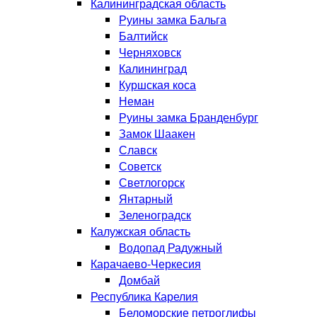
Калининградская область
Руины замка Бальга
Балтийск
Черняховск
Калининград
Куршская коса
Неман
Руины замка Бранденбург
Замок Шаакен
Славск
Советск
Светлогорск
Янтарный
Зеленоградск
Калужская область
Водопад Радужный
Карачаево-Черкесия
Домбай
Республика Карелия
Беломорские петроглифы