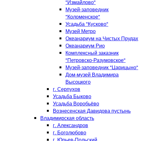
"Измайлово"
Музей-заповедник
"Коломенское"
Усадьба "Кусково"
Музей Метро
Океанариум на Чистых Прудах
Океанариум Рио
Комплексный заказник
"Петровско-Разумовское"
Музей-заповедник "Царицыно"
Дом-музей Владимира
Высоцкого
г. Серпухов
Усадьба Быково
Усадьба Воробьёво
Вознесенская Давидова пустынь
Владимирская область
г. Александров
г. Боголюбово
г. Юрьев-Польский