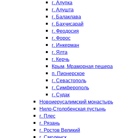
г. Алупка
г. Алушта
г. Балаклава
г. Бахчисарай
г. Феодосия
г. Форос
г. Инкерман
г. Ялта
г. Керчь
Крым, Мраморная пещера
п. Пионерское
г. Севастополь
г. Симферополь
г. Судак
Новоиерусалимский монастырь
Нило-Столобенская пустынь
г. Плес
г. Рязань
г. Ростов Великий
г. Смоленск