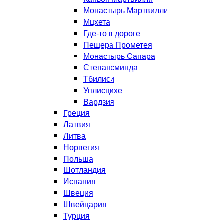
Монастырь Мартвилли
Мцхета
Где-то в дороге
Пещера Прометея
Монастырь Сапара
Степансминда
Тбилиси
Уплисцихе
Вардзия
Греция
Латвия
Литва
Норвегия
Польша
Шотландия
Испания
Швеция
Швейцария
Турция