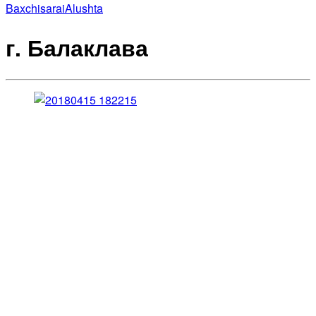
Baxchisarai
Alushta
г. Балаклава