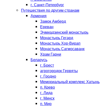
г. Санкт-Петербург
Путешествия по другим странам
Армения
Замок Амберд
Ереван
Эчмиадзинский монастырь
Монастырь Гегард
Монастырь Хор-Вирап
Монастырь Сагмосаванк
Храм Гарни
Беларусь
г. Брест
агрогородок Гервяты
г. Гродно
Мемориальный комплекс Хатынь
п. Крево
г. Лида
г. Минск
п. Мир