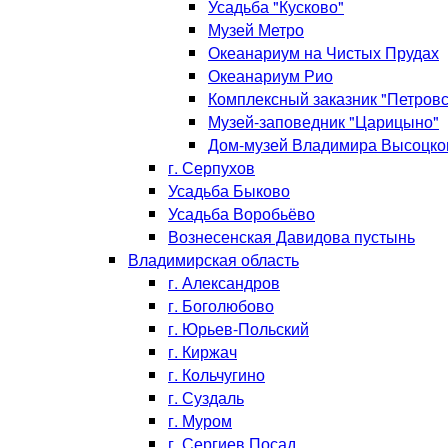
Усадьба "Кусково"
Музей Метро
Океанариум на Чистых Прудах
Океанариум Рио
Комплексный заказник "Петровс
Музей-заповедник "Царицыно"
Дом-музей Владимира Высоцко
г. Серпухов
Усадьба Быково
Усадьба Воробьёво
Вознесенская Давидова пустынь
Владимирская область
г. Александров
г. Боголюбово
г. Юрьев-Польский
г. Киржач
г. Кольчугино
г. Суздаль
г. Муром
г. Сергиев Посад