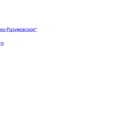
ко-Разумовское"
го