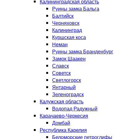
Калининградская область
Руины замка Бальга
Балтийск
Черняховск
Калининград
Куршская коса
Неман
Руины замка Бранденбург
Замок Шаакен
Славск
Советск
Светлогорск
Янтарный
Зеленоградск
Калужская область
Водопад Радужный
Карачаево-Черкесия
Домбай
Республика Карелия
Беломорские петроглифы