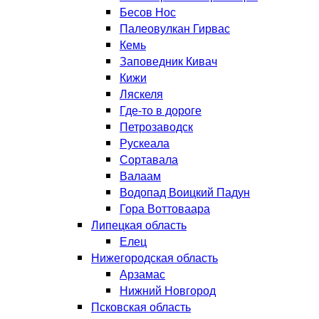
Бесов Нос
Палеовулкан Гирвас
Кемь
Заповедник Кивач
Кижи
Ляскеля
Где-то в дороге
Петрозаводск
Рускеала
Сортавала
Валаам
Водопад Воицкий Падун
Гора Воттоваара
Липецкая область
Елец
Нижегородская область
Арзамас
Нижний Новгород
Псковская область