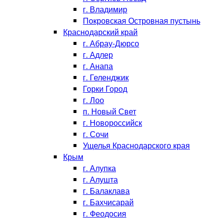
г. Владимир
Покровская Островная пустынь
Краснодарский край
г. Абрау-Дюрсо
г. Адлер
г. Анапа
г. Геленджик
Горки Город
г. Лоо
п. Новый Свет
г. Новороссийск
г. Сочи
Ущелья Краснодарского края
Крым
г. Алупка
г. Алушта
г. Балаклава
г. Бахчисарай
г. Феодосия