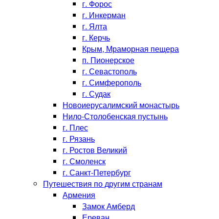
г. Форос
г. Инкерман
г. Ялта
г. Керчь
Крым, Мраморная пещера
п. Пионерское
г. Севастополь
г. Симферополь
г. Судак
Новоиерусалимский монастырь
Нило-Столобенская пустынь
г. Плес
г. Рязань
г. Ростов Великий
г. Смоленск
г. Санкт-Петербург
Путешествия по другим странам
Армения
Замок Амберд
Ереван